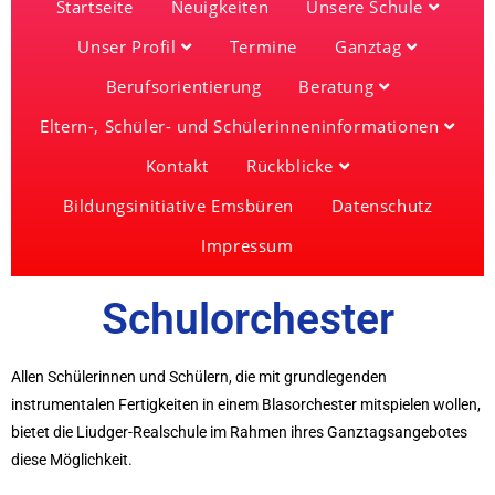
Startseite
Neuigkeiten
Unsere Schule
Unser Profil
Termine
Ganztag
Berufsorientierung
Beratung
Eltern-, Schüler- und Schülerinneninformationen
Kontakt
Rückblicke
Bildungsinitiative Emsbüren
Datenschutz
Impressum
Schulorchester
Allen Schülerinnen und Schülern, die mit grundlegenden
instrumentalen Fertigkeiten in einem Blasorchester mitspielen wollen,
bietet die Liudger-Realschule im Rahmen ihres Ganztagsangebotes
diese Möglichkeit.