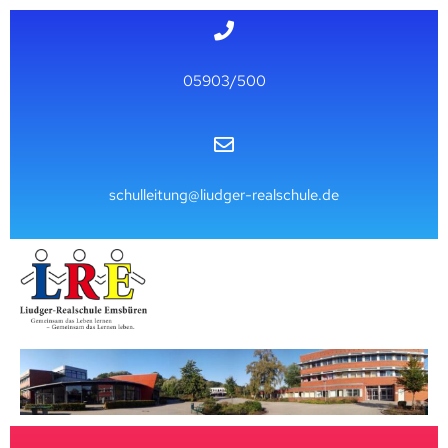
05903/500
schulleitung@liudger-realschule.de