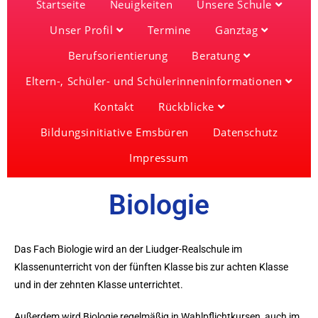
Startseite
Neuigkeiten
Unsere Schule
Unser Profil
Termine
Ganztag
Berufsorientierung
Beratung
Eltern-, Schüler- und Schülerinneninformationen
Kontakt
Rückblicke
Bildungsinitiative Emsbüren
Datenschutz
Impressum
Biologie
Das Fach Biologie wird an der Liudger-Realschule im
Klassenunterricht von der fünften Klasse bis zur achten Klasse
und in der zehnten Klasse unterrichtet.
Außerdem wird Biologie regelmäßig in Wahlpflichtkursen, auch im