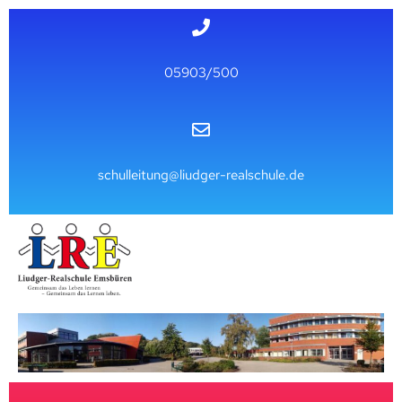
05903/500
schulleitung@liudger-realschule.de